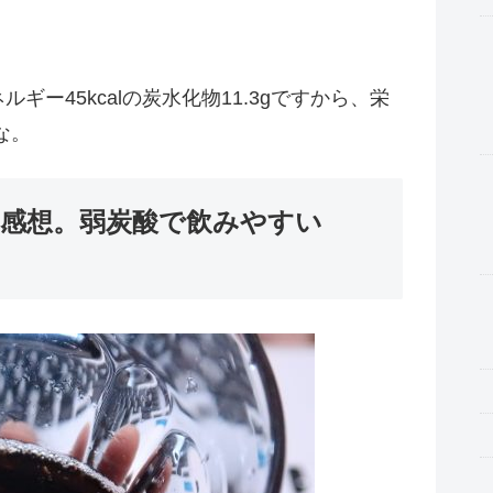
ギー45kcalの炭水化物11.3gですから、栄
な。
の感想。弱炭酸で飲みやすい