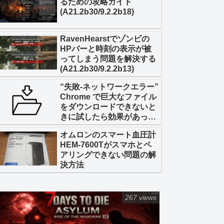
るための攻略ガイド
(A21.2b30/9.2.2b18)
RavenHearstでゾンビの
HPバーと時刻の表示が被
ってしまう問題を解決する
(A21.2b30/9.2.2b13)
“失敗-ネットワークエラー”
Chrome で巨大なファイル
をダウンロードできないと
きに試したら効果があった
こと
オムロンのスマート血圧計
HEM-7600Tがスマホとペ
アリングできない問題の解
決方法
267 views