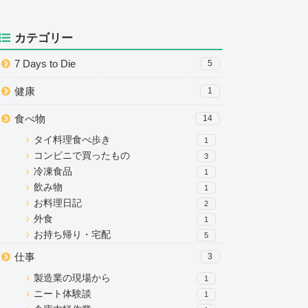
カテゴリー
7 Days to Die
5
健康
1
食べ物
14
タイ料理食べ歩き
1
コンビニで買ったもの
3
冷凍食品
1
飲み物
1
お料理日記
2
外食
1
お持ち帰り・宅配
5
仕事
3
製造業の現場から
1
ニート体験談
1