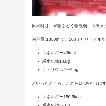
原材料は、果糖ぶどう糖液糖、カラメ
内容量は350mlで、100ミリリット
エネルギー43kcal
炭水化物10.8g
ナトリウム2〜7mg
といったところ。これを1缶あたりに
エネルギー150.5kcal
炭水化物37.8g