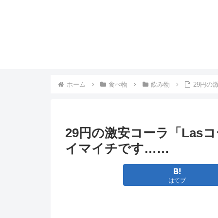
ホーム
食べ物
飲み物
29円の
29円の激安コーラ「La
イマイチです……
はてブ