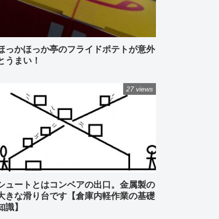
ほっかほっか亭のフライドポテトが意外
とうまい！
27 views
シュートとはコンベアの出口。金属製の
大きな滑り台です【倉庫内軽作業の基礎
知識】