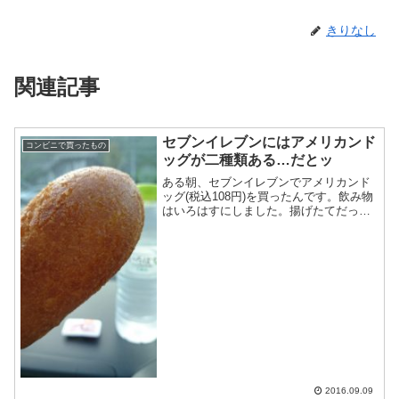
きりなし
関連記事
セブンイレブンにはアメリカンド
コンビニで買ったもの
ッグが二種類ある…だとッ
ある朝、セブンイレブンでアメリカンド
ッグ(税込108円)を買ったんです。飲み物
はいろはすにしました。揚げたてだった
ようで皮がカリカリとしておいしかった
です。で、上の画像になんか変なキャプ
ションが付いている件です。家に帰って
きてあー今朝のアメ...
2016.09.09