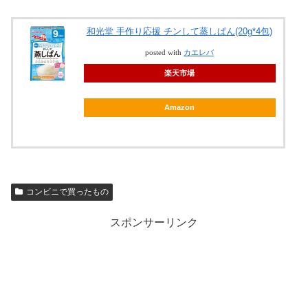
和光堂 手作り応援 チンして蒸しぱん(20g*4包)
posted with
カエレバ
楽天市場
Amazon
コンビニで買ったもの
スポンサーリンク