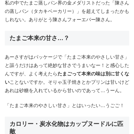
私の中でたまご蒸しパン界の金メダリストだった「陳さん
の蒸しパン（タカキベーカリー）」を超えてしまったかも
しれない。ありがとう陳さんフォーエバー陳さん。
たまご本来の甘さ…？
あーさすがはパッケージで「たまご本来のやさしい甘さ」
と謳うだけはあって絶妙な甘さでうまいなー！と感心した
んですが、よく考えたら
たまごって本来の味は別に甘くな
い
ことないですか。そりゃ玉子焼きとかプリンは甘いけど
あれは砂糖を入れているから甘いのであって…うーん。
「たまご本来のやさしい甘さ」とはいったい…うごご！
カロリー・炭水化物はカップヌードルに匹
敵