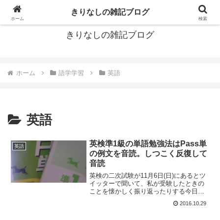
ブログもいいよね
きりなしの雑記ブログ
ホーム
検索
きりなしの雑記ブログ
ホーム
語学学習
英語
英語
英検準1級の単語勉強法はPass単
英語
の例文を音読。しつこく反復して
音読
英検の二次試験が11月6日(日)にあるとツ
イッターで聞いて、私が受験したときの
ことを懐かしく振り返ったりする今日こ
のごろ。もう何年も前の話ではあります
2016.10.29
が、いちおう英検準1級に合格した人間の
端くれとして、今回は1次試験のボキャビ