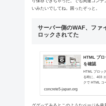
り保存できちゃった。でも関連コンテンツ
いみたいでしてね。困ったぞっと。
サーバー側のWAF、ファイ
ロックされてた
HTML ブ
を確認
HTML ブロ
る時に、403
クで HTML
が確認できまし
concrete5-japan.org
ググってみるとこのようなページを発