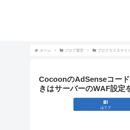
ホーム
ブログ運営
ブログカスタマイ
CocoonのAdSenseコ
きはサーバーのWAF設定
はてブ