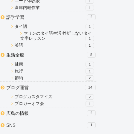
ニート体験談
1
倉庫内軽作業
1
語学学習
2
タイ語
1
マリンのタイ語生活 挫折しないタイ
文字レッスン
1
英語
1
生活全般
5
健康
1
旅行
1
節約
2
ブログ運営
14
ブログカスタマイズ
2
ブロガーオフ会
1
広島の情報
2
SNS
1