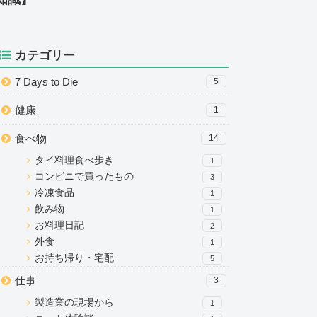
カテゴリー
7 Days to Die
5
健康
1
食べ物
14
タイ料理食べ歩き
1
コンビニで買ったもの
3
冷凍食品
1
飲み物
1
お料理日記
2
外食
1
お持ち帰り・宅配
5
仕事
3
製造業の現場から
1