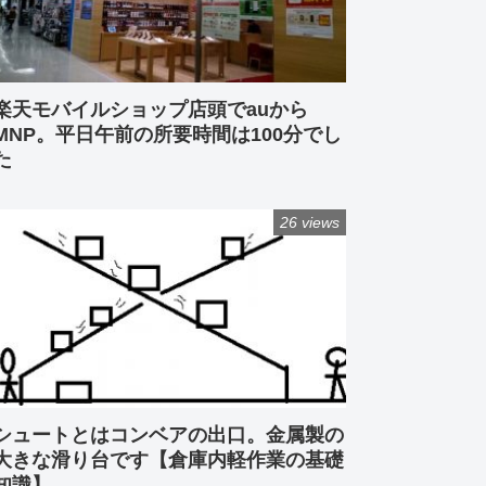
楽天モバイルショップ店頭でauから
MNP。平日午前の所要時間は100分でし
た
26 views
シュートとはコンベアの出口。金属製の
大きな滑り台です【倉庫内軽作業の基礎
知識】