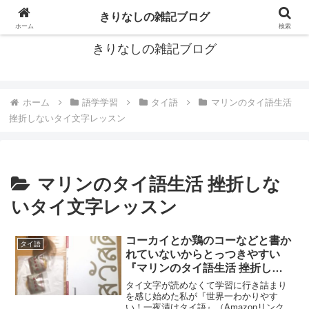
ブログもいいよね
きりなしの雑記ブログ
ホーム
検索
きりなしの雑記ブログ
ホーム
語学学習
タイ語
マリンのタイ語生活
挫折しないタイ文字レッスン
マリンのタイ語生活 挫折しな
いタイ文字レッスン
コーカイとか鶏のコーなどと書か
タイ語
れていないからとっつきやすい
『マリンのタイ語生活 挫折しな
いタイ文字レッスン』でタイ文字
タイ文字が読めなくて学習に行き詰まり
の練習を始めました
を感じ始めた私が『世界一わかりやす
い！一夜漬けタイ語』（Amazonリンク）