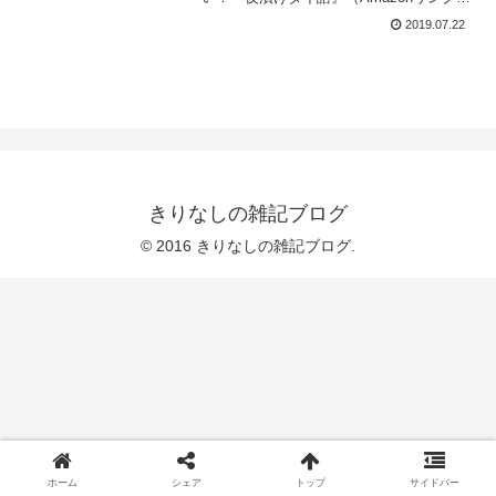
でタイ語の勉強を始めたのが2018年3月の
2019.07.22
ことでした。テキストを読んで、付属の
CDを通勤中にカーステレオから流して、
何度も何度も...
きりなしの雑記ブログ
© 2016 きりなしの雑記ブログ.
ホーム
シェア
トップ
サイドバー