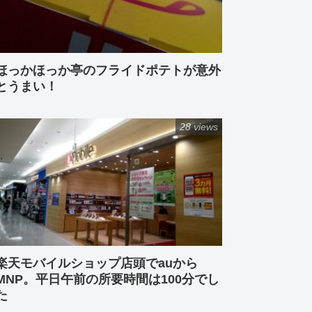
ほっかほっか亭のフライドポテトが意外
とうまい！
28 views
楽天モバイルショップ店頭でauから
MNP。平日午前の所要時間は100分でし
た