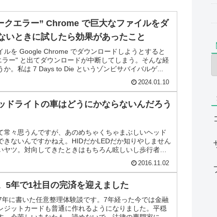
ークエラー” Chrome で巨大なファイルをダ
ないときに試したら効果があったこと
を Google Chrome でダウンロードしようとすると
エラー" と出てダウンロードが中断してしまう。そんな経
私は 7 Days to Die というゾンビサバイバルゲ...
2024.01.10
ッドライトの車はどうにかならないんだろう
て常々思うんですが、あのめちゃくちゃまぶしいヘッド
きないんですかねえ。HIDだかLEDだか知りやしません
いヤツ。対向してきたときはもちろん眩しいし歩行者が
起こすから...
2016.11.02
。5年で1社目の完済を迎えました
2017年に書いた任意整理体験談です。7年経った今では金融
レジットカードも普通に作れるようになりました。平穏
す。今苦しいあなたも、諦めないで。法律の専門家に相