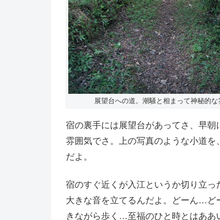
展望台への道。潮騒と相まって神秘的な
宿の裏手には展望台があってさ、早朝
雰囲気でさ。上の写真のような小道を
だよ。
宿のすぐ近くが入江というか切り立っ
大きな音を立てるんだよ。どーん…ど
きながら歩く…至福のひと時とはああ