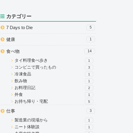
カテゴリー
7 Days to Die
5
健康
1
食べ物
14
タイ料理食べ歩き
1
コンビニで買ったもの
3
冷凍食品
1
飲み物
1
お料理日記
2
外食
1
お持ち帰り・宅配
5
仕事
3
製造業の現場から
1
ニート体験談
1