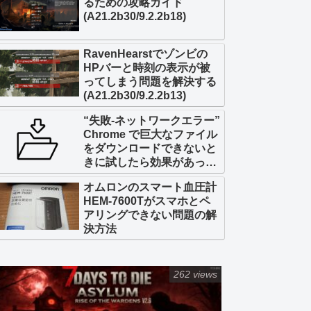
るための攻略ガイド
(A21.2b30/9.2.2b18)
RavenHearstでゾンビの
HPバーと時刻の表示が被
ってしまう問題を解決する
(A21.2b30/9.2.2b13)
“失敗-ネットワークエラー”
Chrome で巨大なファイル
をダウンロードできないと
きに試したら効果があった
こと
オムロンのスマート血圧計
HEM-7600Tがスマホとペ
アリングできない問題の解
決方法
262 views