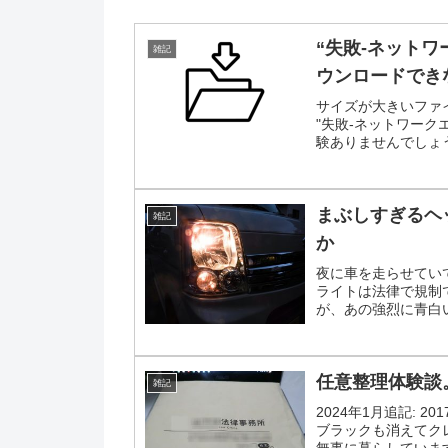
“失敗-ネットワ
雑記
ウンロードでき
サイズが大きいファイル
"失敗-ネットワーク
験ありませんでしょうか。
まぶしすぎるヘ
雑記
か
夜に車を走らせてい
ライトは法律で規制で
が、あの強烈に青白
消える蒸発現象も引き
任意整理体験談
雑記
2024年1月追記: 
ブラックも消えてク
無事に暮らしていま