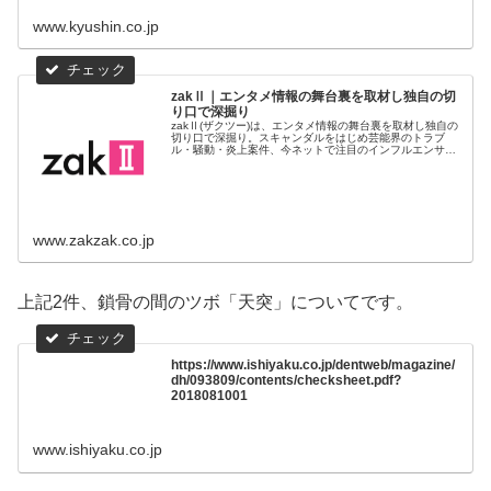
www.kyushin.co.jp
zakⅡ｜エンタメ情報の舞台裏を取材し独自の切
り口で深掘り
zakⅡ(ザクツー)は、エンタメ情報の舞台裏を取材し独自の
切り口で深掘り。スキャンダルをはじめ芸能界のトラブ
ル・騒動・炎上案件、今ネットで注目のインフルエンサ
ー、YouTuber動向などの情報も充実。他のサイトにはない
バラエティーに富んだ記...
www.zakzak.co.jp
上記2件、鎖骨の間のツボ「天突」についてです。
https://www.ishiyaku.co.jp/dentweb/magazine/
dh/093809/contents/checksheet.pdf?
2018081001
www.ishiyaku.co.jp