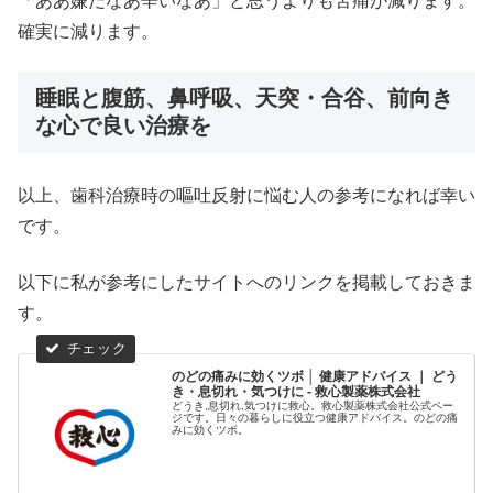
「ああ嫌だなあ辛いなあ」と思うよりも苦痛が減ります。
確実に減ります。
睡眠と腹筋、鼻呼吸、天突・合谷、前向き
な心で良い治療を
以上、歯科治療時の嘔吐反射に悩む人の参考になれば幸い
です。
以下に私が参考にしたサイトへのリンクを掲載しておきま
す。
のどの痛みに効くツボ │ 健康アドバイス ｜ どう
き・息切れ・気つけに - 救心製薬株式会社
どうき,息切れ,気つけに救心。救心製薬株式会社公式ペー
ジです。日々の暮らしに役立つ健康アドバイス。のどの痛
みに効くツボ。