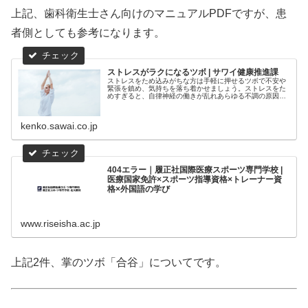
上記、歯科衛生士さん向けのマニュアルPDFですが、患
者側としても参考になります。
ストレスがラクになるツボ | サワイ健康推進課
ストレスをため込みがちな方は手軽に押せるツボで不安や
緊張を鎮め、気持ちを落ち着かせましょう。ストレスをた
めすぎると、自律神経の働きが乱れあらゆる不調の原因に
なることも。
kenko.sawai.co.jp
404エラー｜履正社国際医療スポーツ専門学校 |
医療国家免許×スポーツ指導資格×トレーナー資
格×外国語の学び
www.riseisha.ac.jp
上記2件、掌のツボ「合谷」についてです。