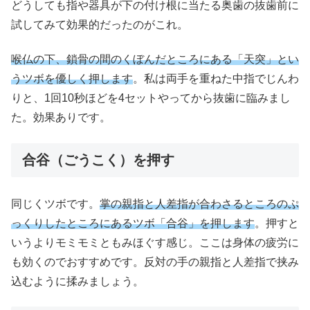
どうしても指や器具が下の付け根に当たる奥歯の抜歯前に
試してみて効果的だったのがこれ。
喉仏の下、鎖骨の間のくぼんだところにある「天突」とい
うツボを優しく押します
。私は両手を重ねた中指でじんわ
りと、1回10秒ほどを4セットやってから抜歯に臨みまし
た。効果ありです。
合谷（ごうこく）を押す
同じくツボです。
掌の親指と人差指が合わさるところのぷ
っくりしたところにあるツボ「合谷」を押します
。押すと
いうよりモミモミともみほぐす感じ。ここは身体の疲労に
も効くのでおすすめです。反対の手の親指と人差指で挟み
込むように揉みましょう。