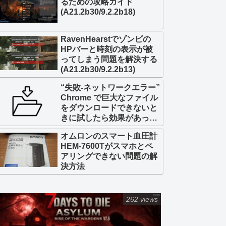
るための攻略ガイド
(A21.2b30/9.2.2b18)
RavenHearstでゾンビの
HPバーと時刻の表示が被
ってしまう問題を解決する
(A21.2b30/9.2.2b13)
“失敗-ネットワークエラー”
Chrome で巨大なファイル
をダウンロードできないと
きに試したら効果があった
こと
オムロンのスマート血圧計
HEM-7600Tがスマホとペ
アリングできない問題の解
決方法
262 views