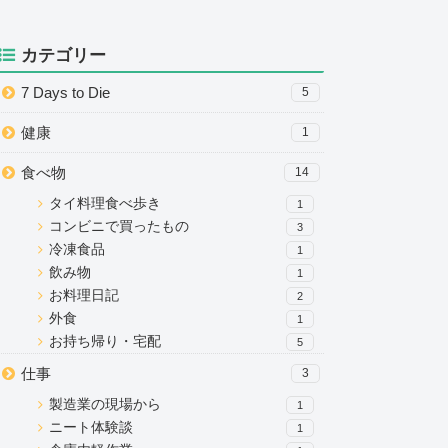
カテゴリー
7 Days to Die
5
健康
1
食べ物
14
タイ料理食べ歩き
1
コンビニで買ったもの
3
冷凍食品
1
飲み物
1
お料理日記
2
外食
1
お持ち帰り・宅配
5
仕事
3
製造業の現場から
1
ニート体験談
1