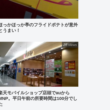
ほっかほっか亭のフライドポテトが意外
とうまい！
28 views
楽天モバイルショップ店頭でauから
MNP。平日午前の所要時間は100分でし
た