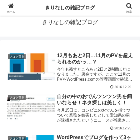
ブログもいいよね
きりなしの雑記ブログ
ホーム
検索
きりなしの雑記ブログ
12月もあと2日…11月のPVを超え
ブログ運営
られるのかッ…？
今年も残すところあと2日と2時間ほどに
なりました。唐突ですが、ここで11月の
PVをWordPress.comの管理画面で確認し
てみましょう。PVは588、訪問者数は197
2016.12.29
人だったようです。10月からかなり伸び
ていますね。先月のPVを…超えら...
自分の中のおでんツンツン男を飼
ブログ運営
いならせ！ネタ探しは美しく！
今月15日に、コンビニのおでんを指でつ
ついて業務を妨害したとして愛知県の男
が逮捕されたというニュースが報道され
ました。愛知県常滑市のコンビニエンス
2016.12.25
ストア店内で販売中のおでんを指で触
り、業務を妨害したなどとして、愛知県
WordPressでブログを作って3ヶ
ブログ運営