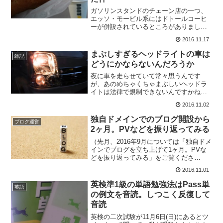
ガソリンスタンドのチェーン店の一つ、
エッソ・モービル系にはドトールコーヒ
ーが併設されているところがありまして
ですね。たまたま夜勤が早く終わったの
2016.11.17
で給油ついでに行ってきたんですけど、
何気なく買ってみたサンドイッチがなか
まぶしすぎるヘッドライトの車は
雑記
なかのうまさでした。…う...
どうにかならないんだろうか
夜に車を走らせていて常々思うんです
が、あのめちゃくちゃまぶしいヘッドラ
イトは法律で規制できないんですかね
え。HIDだかLEDだか知りやしませんが、
2016.11.02
あの強烈に青白いヤツ。対向してきたと
きはもちろん眩しいし歩行者が消える蒸
独自ドメインでのブログ開設から
ブログ運営
発現象も引き起こすから...
2ヶ月。PVなどを振り返ってみる
（先月、2016年9月については「独自ドメ
インでブログを立ち上げて1ヶ月。PVな
どを振り返ってみる」をご覧くださ
い。）2016年9月5日に最初の投稿をして
2016.11.01
からだいたい2ヶ月が過ぎました。ここい
らで2016年10月の記事数・PV数を振り返
英検準1級の単語勉強法はPass単
英語
って...
の例文を音読。しつこく反復して
音読
英検の二次試験が11月6日(日)にあるとツ