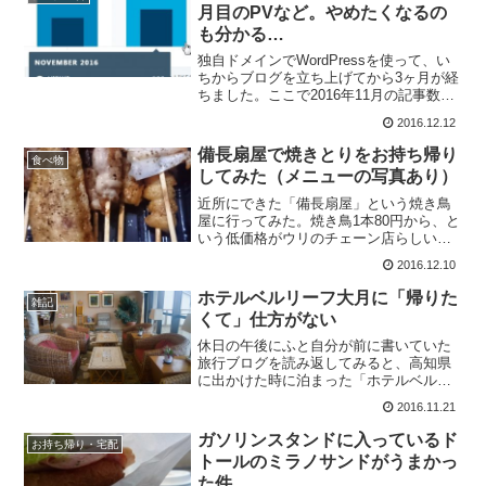
警は１５日、同市の無職・...
月目のPVなど。やめたくなるの
も分かる…
独自ドメインでWordPressを使って、い
ちからブログを立ち上げてから3ヶ月が経
ちました。ここで2016年11月の記事数・
PV数などを振り返ってみます。記事数は
2016.12.12
30。1日1記事ペースを辛うじて維持記事
数は30でした。先月のまとめでは「11...
備長扇屋で焼きとりをお持ち帰り
食べ物
してみた（メニューの写真あり）
近所にできた「備長扇屋」という焼き鳥
屋に行ってみた。焼き鳥1本80円から、と
いう低価格がウリのチェーン店らしい。
普段ならこういうお店には行かないんだ
2016.12.10
けど、「お持ち帰りできます」と看板に
大きく書いてあるのをこの前見かけて、
ホテルベルリーフ大月に「帰りた
雑記
夜勤の時に職場に持っ...
くて」仕方がない
休日の午後にふと自分が前に書いていた
旅行ブログを読み返してみると、高知県
に出かけた時に泊まった「ホテルベルリ
ーフ大月」という宿の写真が目に留まっ
2016.11.21
た。上の写真はロビーの様子ね。あの頃
はスーパーの物流倉庫で毎日ボロボロに
ガソリンスタンドに入っているド
お持ち帰り・宅配
なるまで働いててさ…どう...
トールのミラノサンドがうまかっ
た件