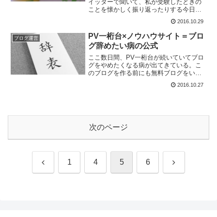
イッターで聞いて、私が受験したときの
ことを懐かしく振り返ったりする今日こ
のごろ。もう何年も前の話ではあります
2016.10.29
が、いちおう英検準1級に合格した人間の
端くれとして、今回は1次試験のボキャビ
PV一桁台×ノウハウサイト＝ブロ
ブログ運営
ル、単語対策に...
グ辞めたい病の公式
ここ数日間、PV一桁台が続いていてブロ
グをやめたくなる病が出てきている。こ
のブログを作る前にも無料ブログをいく
つか立ち上げたんだけど、やっぱり1ヶ月
2016.10.27
ぐらいでPVの低さにやる気をそがれて放
置してしまったんだった。唯一続いてい
た地元のドライブ日...
次のページ
前
次
1
4
5
6
へ
へ