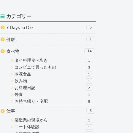
カテゴリー
7 Days to Die
5
健康
1
食べ物
14
タイ料理食べ歩き
1
コンビニで買ったもの
3
冷凍食品
1
飲み物
1
お料理日記
2
外食
1
お持ち帰り・宅配
5
仕事
3
製造業の現場から
1
ニート体験談
1