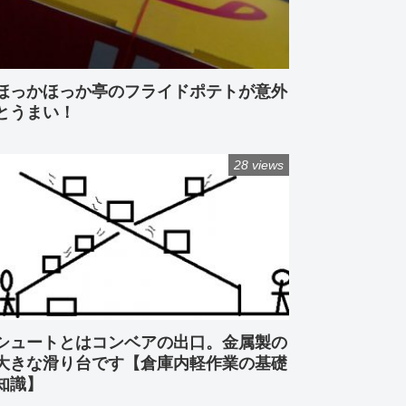
ほっかほっか亭のフライドポテトが意外
とうまい！
28 views
シュートとはコンベアの出口。金属製の
大きな滑り台です【倉庫内軽作業の基礎
知識】