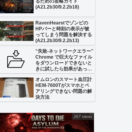
るための攻略ガイド
(A21.2b30/9.2.2b18)
RavenHearstでゾンビの
HPバーと時刻の表示が被
ってしまう問題を解決する
(A21.2b30/9.2.2b13)
“失敗-ネットワークエラー”
Chrome で巨大なファイル
をダウンロードできないと
きに試したら効果があった
こと
オムロンのスマート血圧計
HEM-7600Tがスマホとペ
アリングできない問題の解
決方法
267 views