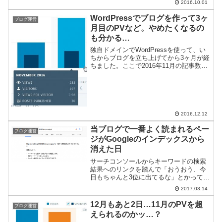
2016.10.01
WordPressでブログを作って3ヶ
ブログ運営
月目のPVなど。やめたくなるの
も分かる…
独自ドメインでWordPressを使って、い
ちからブログを立ち上げてから3ヶ月が経
ちました。ここで2016年11月の記事数・
PV数などを振り返ってみます。記事数は
30。1日1記事ペースを辛うじて維持記事
数は30でした。先月のまとめでは「11...
2016.12.12
当ブログで一番よく読まれるペー
ブログ運営
ジがGoogleのインデックスから
消えた日
サーチコンソールからキーワードの検索
結果へのリンクを踏んで「おうおう、今
日もちゃんと3位に出てるな」とかって順
位を確認するのが密かな趣味なんです
2017.03.14
が、今日もそうやって楽しもうと思った
ら当ブログで最も読まれている焼き鳥お
12月もあと2日…11月のPVを超
ブログ運営
持ち帰りの記事がグーグル...
えられるのかッ…？