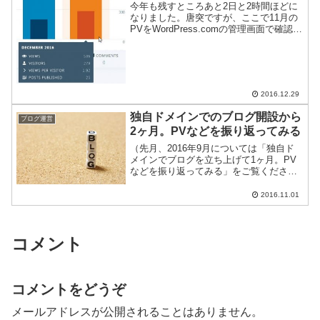
今年も残すところあと2日と2時間ほどに
なりました。唐突ですが、ここで11月の
PVをWordPress.comの管理画面で確認し
てみましょう。PVは588、訪問者数は197
人だったようです。10月からかなり伸び
ていますね。先月のPVを…超えら...
2016.12.29
独自ドメインでのブログ開設から
ブログ運営
2ヶ月。PVなどを振り返ってみる
（先月、2016年9月については「独自ド
メインでブログを立ち上げて1ヶ月。PV
などを振り返ってみる」をご覧くださ
い。）2016年9月5日に最初の投稿をして
からだいたい2ヶ月が過ぎました。ここい
2016.11.01
らで2016年10月の記事数・PV数を振り返
って...
コメント
コメントをどうぞ
メールアドレスが公開されることはありません。