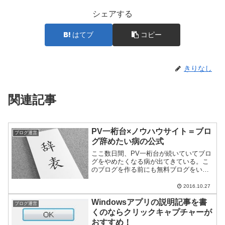
シェアする
はてブ
コピー
きりなし
関連記事
PV一桁台×ノウハウサイト＝ブロ
ブログ運営
グ辞めたい病の公式
ここ数日間、PV一桁台が続いていてブロ
グをやめたくなる病が出てきている。こ
のブログを作る前にも無料ブログをいく
つか立ち上げたんだけど、やっぱり1ヶ月
ぐらいでPVの低さにやる気をそがれて放
2016.10.27
置してしまったんだった。唯一続いてい
Windowsアプリの説明記事を書
た地元のドライブ日...
ブログ運営
くのならクリックキャプチャーが
おすすめ！