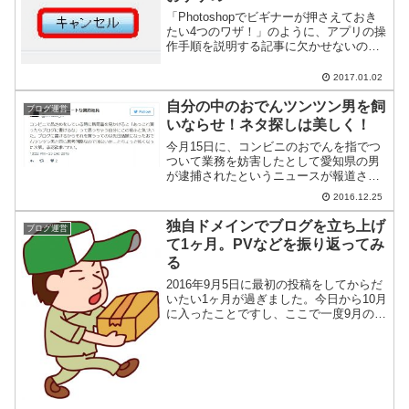
「Photoshopでビギナーが押さえておき
たい4つのワザ！」のように、アプリの操
作手順を説明する記事に欠かせないのが
画面のスクリーンショット。ただ文字で
説明するよりも画像を使ったほうが圧倒
2017.01.02
的にわかりやすいですからね。このブロ
グでもそんな記...
自分の中のおでんツンツン男を飼
ブログ運営
いならせ！ネタ探しは美しく！
今月15日に、コンビニのおでんを指でつ
ついて業務を妨害したとして愛知県の男
が逮捕されたというニュースが報道され
ました。愛知県常滑市のコンビニエンス
2016.12.25
ストア店内で販売中のおでんを指で触
り、業務を妨害したなどとして、愛知県
独自ドメインでブログを立ち上げ
ブログ運営
警は１５日、同市の無職・...
て1ヶ月。PVなどを振り返ってみ
る
2016年9月5日に最初の投稿をしてからだ
いたい1ヶ月が過ぎました。今日から10月
に入ったことですし、ここで一度9月のこ
とを振り返ってみることにしましょう。
記事数は32と、1日1記事更新のペースを
維持記事数は32と一日あたり1記事更新の
ペー...